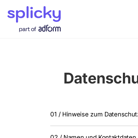
Zum
Inhalt
springen
Datenschu
01 / Hinweise zum Datenschut
02 / Namen und Kontaktdaten 